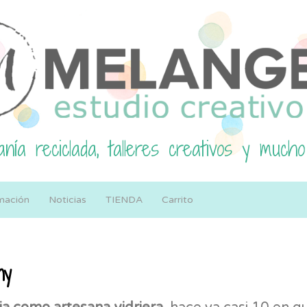
nía reciclada, talleres creativos y mucho
mación
Noticias
TIENDA
Carrito
ny