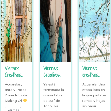
Viernes
Viernes
Viernes
Creativos…
Creativos..
creativos…
Acuarelas,
Ya está
Acuarela. Una
tinta y Potes.
terminada la
etapa loca en
Y una foto de
nueva tabla
la que pintaba
Making Of
de surf de
ramas y hojas
Toño.. ya
sin parar…
Leer más