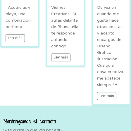
Acuarelas y
Viernes
De vez en
playa, una
Creativos.. Si
cuando me
combinación
aúllas delante
gusta hacer
perfecta!
de Rhuna, ella
otras cositas
te responde
y acepto
Leer más
aullando
encargos de
contigo…
Diseño
Gráfico,
Leer más
Ilustración…
Cualquier
cosa creativa
me apetece
siempre! ♥
Leer más
Mantengamos el contacto
Si te gusta lo que ves por aquí