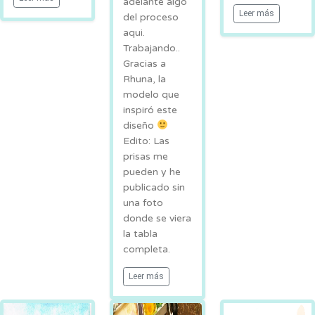
adelanté algo
Leer más
del proceso
aqui.
Trabajando..
Gracias a
Rhuna, la
modelo que
inspiró este
diseño
Edito: Las
prisas me
pueden y he
publicado sin
una foto
donde se viera
la tabla
completa.
Leer más