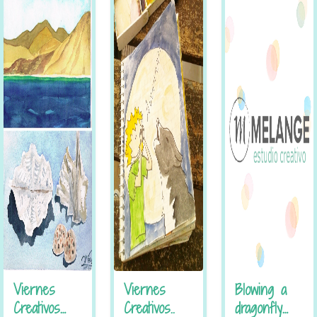
Viernes
Viernes
Blowing a
Creativos…
Creativos..
dragonfly…