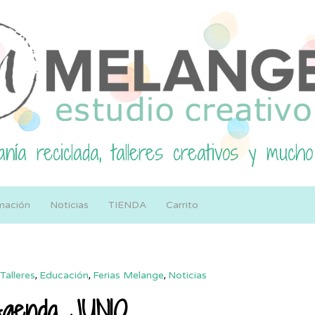
nía reciclada, talleres creativos y mucho
mación
Noticias
TIENDA
Carrito
Talleres
,
Educación
,
Ferias Melange
,
Noticias
genda JUNIO