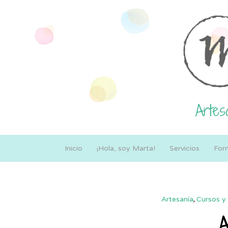
Artesa
Inicio
¡Hola, soy Marta!
Servicios
For
Artesanía
,
Cursos y 
A