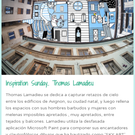
Inspiration Sunday.. Thomas Lamadieu
Thomas Lamadieu se dedica a capturar retazos de cielo
entre los edificios de Avignon, su ciudad natal, y luego rellena
los espacios con sus hombres barbudos y mujeres con
melenas imposibles apretados , muy apretados, entre
tejados y balcones. Lamadieu utiliza la desfasada
aplicación Microsoft Paint para componer sus encantadores
y clautrofóbicos dibujos que ha bautizado como ‘SKY ART’