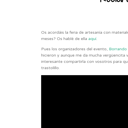
Os acordáis la feria de artesanía con material
meses? Os hablé de ella
aquí
.
Pues los organizadores del evento,
Borrando 
hicieron y aunque me da mucha vergüencita v
interesante compartirla con vosotros para qu
trastolillo.