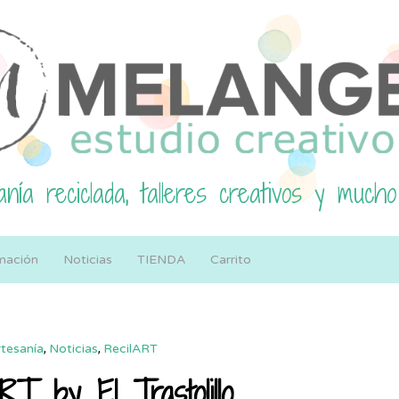
nía reciclada, talleres creativos y mucho
mación
Noticias
TIENDA
Carrito
tesanía
,
Noticias
,
RecilART
RT by El Trastolillo