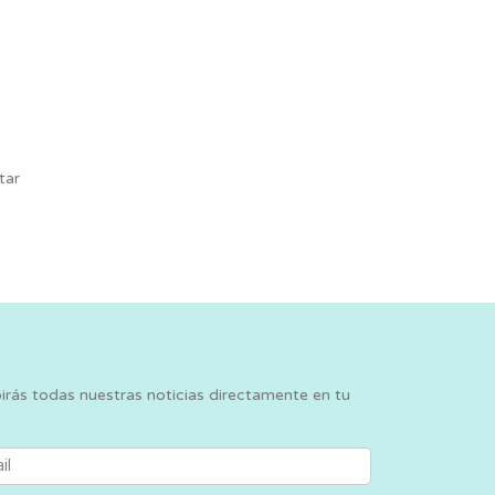
tar
birás todas nuestras noticias directamente en tu