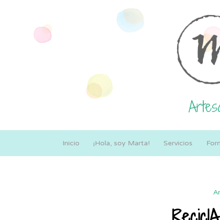
Artesa
Inicio
¡Hola, soy Marta!
Servicios
For
Ar
ReciclA