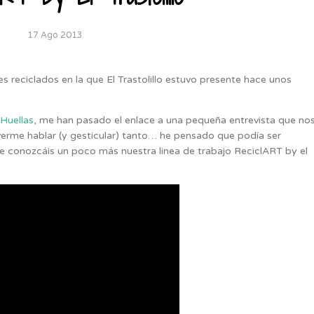
17 Ago 2013
es reciclados en la que El Trastolillo estuvo presente hace unos
Huellas
, me han pasado el enlace a una pequeña entrevista que no
erme hablar (y gesticular) tanto… he pensado que podía ser
e conozcáis un poco más nuestra linea de trabajo ReciclART by el