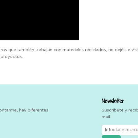
ros que también trabajan con materiales reciclados, no dejéis e visi
 proyectos.
Newsletter
contarme, hay diferentes
Suscríbete y reci
mail.
Introduce tu email