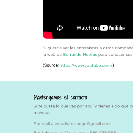
Si queréis ver las entrevistas a otros compañe
la web de
Borrando Huellas
para conocer sus
(Source:
https://www.youtube.com/
)
Mantengamos el contacto
Si te gusta lo que ves por aquí y tienes algo que 
maneras:
Por mail a estudiomelange@gmail.com
Por teléfono o Whatsapp al 696 469 869