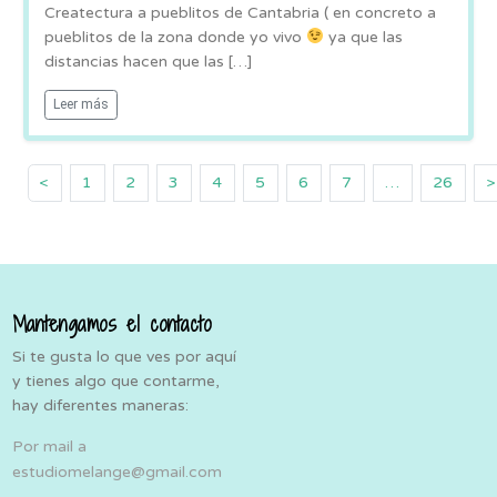
Createctura a pueblitos de Cantabria ( en concreto a
pueblitos de la zona donde yo vivo
ya que las
distancias hacen que las […]
Leer más
<
1
2
3
4
5
6
7
…
26
>
Mantengamos el contacto
Si te gusta lo que ves por aquí
y tienes algo que contarme,
hay diferentes maneras:
Por mail a
estudiomelange@gmail.com